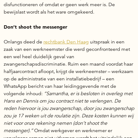
disfunctioneren of omdat er geen werk meer is. De
bewijslast wordt als het ware omgekeerd.
Don’t shoot the messenger
Onlangs deed de
rechtbank Den Haag
uitspraak in een
zaak van een werkneemster die werd geconfronteerd met
een wel heel duidelijk geval van
zwangerschapsdiscriminatie. Ruim een maand voordat haar
halfjaarcontract afloopt, krijgt de werkneemster – werkzaam
op de administratie van een installatiebedrijf – een
WhatsApp bericht van haar leidinggevende met de
volgende inhoud:
“Samantha, er is besloten in overleg met
Hans en Dennis om jou contract niet te verlengen. De
reden hiervoor is jou zwangerschap, door jou zwangerschap
zou je 17 weken uit de roulatie zijn. Deze kosten kunnen wij
niet voor onze rekening nemen (don’t shoot the
messenger).”
Omdat werkgever en werknemer er
vervolgens samen niet uitkomen wordt het uiteindelijk een