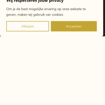
Wij respecteren jouw privacy
Voor werknemers
Om je de best mogelijke ervaring op onze website te
geven, maken wij gebruik van cookies.
Wij zijn BAASZ
Actueel
Afwijzen
Accepteer
Schrijf je in voor de nieuwsbrief
Zonnedauw 4 | 9202 PA DRACHTEN |
+31 (0)512 202094
|
info@baaszadvocaten.nl
Privacybeleid
Algemene voorwaarden
Klachtenreglement
Disclaimer