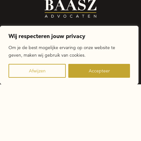
Voor werkgevers
Wij respecteren jouw privacy
Voor werknemers
Om je de best mogelijke ervaring op onze website te
geven, maken wij gebruik van cookies.
Wij zijn BAASZ
Actueel
Afwijzen
Accepteer
Schrijf je in voor de nieuwsbrief
Zonnedauw 4 | 9202 PA DRACHTEN |
+31 (0)512 202094
|
info@baaszadvocaten.nl