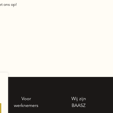
t ons op!
Voor
Wij zijn
werknemers
BAASZ