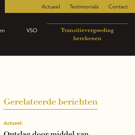
Actueel
Testimonials
Contact
en
VSO
Transitievergoeding
berekenen
Gerelateerde berichten
Actueel:
Ontslag door middel van