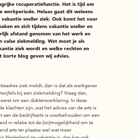
rijke recuperatiefunctie. Het is tijd om
we werkperiode. Helaas gaat dit weleens
 vakantie sneller ziek. Ook komt het voor
ken en zich tijdens vakantie sneller en
erlijk afstand genomen van het werk en
valse ziekmelding. Wat moet je als
antie ziek wordt en welke rechten en
t korte blog geven wij advies.
ieadres ziek meldt, dan is dat als werkgever
r twijfels bij een ziekmelding? Vraag dan,
eerst om een doktersverklaring. In deze
e klachten zijn, wat het advies van de arts is
t aan de bedrijfsarts is voorbehouden om een
id in relatie tot de (on)mogelijkheid om te
nd arts ter plaatse wel wat meer
n Nederland op vakantie is, dan kan ook