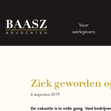
Ga naar de inhoud
Voor
werkgevers
Ziek geworden o
6 augustus 2019
De vakantie is in volle gang. Veel bedrijve