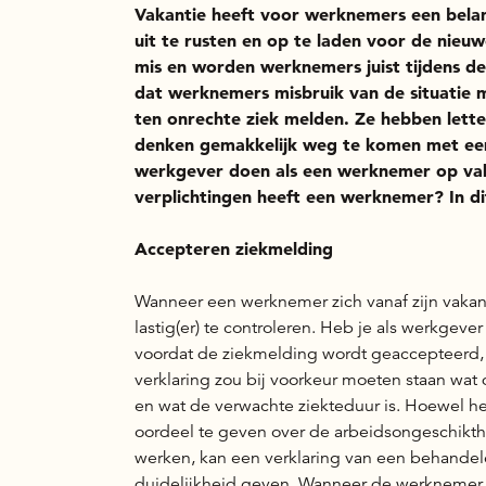
Vakantie heeft voor werknemers een belang
uit te rusten en op te laden voor de nieu
mis en worden werknemers juist tijdens de
dat werknemers misbruik van de situatie ma
ten onrechte ziek melden. Ze hebben lett
denken gemakkelijk weg te komen met een 
werkgever doen als een werknemer op vak
verplichtingen heeft een werknemer? In di
Accepteren ziekmelding
Wanneer een werknemer zich vanaf zijn vakant
lastig(er) te controleren. Heb je als werkgeve
voordat de ziekmelding wordt geaccepteerd, 
verklaring zou bij voorkeur moeten staan wat d
en wat de verwachte ziekteduur is. Hoewel he
oordeel te geven over de arbeidsongeschikthe
werken, kan een verklaring van een behandele
duidelijkheid geven. Wanneer de werknemer i