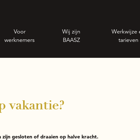
Voor
Wij zijn
Werkwijze 
werknemers
BAASZ
tarieven
p vakantie?
n zijn gesloten of draaien op halve kracht.